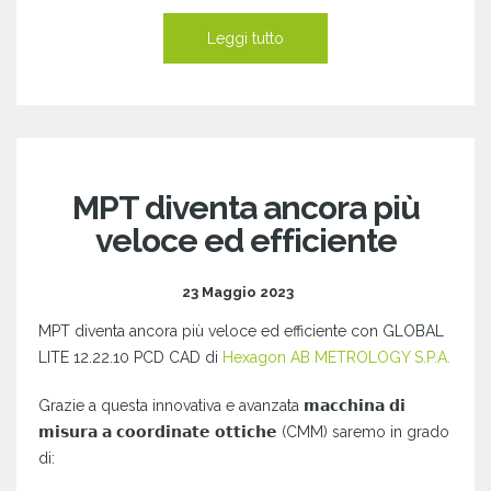
Leggi tutto
MPT diventa ancora più
veloce ed efficiente
23 Maggio 2023
MPT diventa ancora più veloce ed efficiente con GLOBAL
LITE 12.22.10 PCD CAD di
Hexagon AB METROLOGY S.P.A.
Grazie a questa innovativa e avanzata 𝗺𝗮𝗰𝗰𝗵𝗶𝗻𝗮 𝗱𝗶
𝗺𝗶𝘀𝘂𝗿𝗮 𝗮 𝗰𝗼𝗼𝗿𝗱𝗶𝗻𝗮𝘁𝗲 𝗼𝘁𝘁𝗶𝗰𝗵𝗲 (CMM) saremo in grado
di: